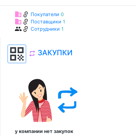
link
business
Покупатели
0
link
business
Поставщики
1
link
group
Сотрудники
1
qr_code
ЗАКУПКИ
repeat
у компании нет закупок