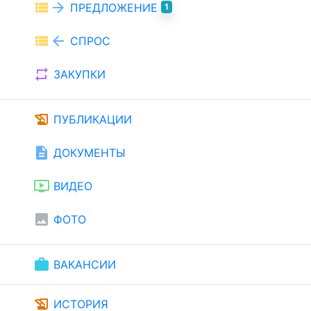
view_list
arrow_forward
ПРЕДЛОЖЕНИЕ
1
view_list
arrow_back
СПРОС
repeat
ЗАКУПКИ
history_edu
ПУБЛИКАЦИИ
description
ДОКУМЕНТЫ
ondemand_video
ВИДЕО
image
ФОТО
work
ВАКАНСИИ
history_edu
ИСТОРИЯ