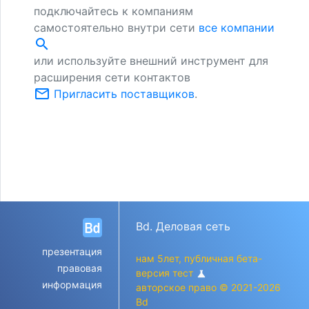
подключайтесь к компаниям
самостоятельно внутри сети
все компании
search
или используйте внешний инструмент для
расширения сети контактов
mail_outline
Пригласить поставщиков
.
Bd. Деловая сеть
презентация
нам 5лет, публичная бета-
правовая
версия тест
science
информация
авторское право © 2021-2026
Bd