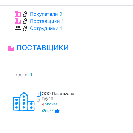
link
business
Покупатели
0
link
business
Поставщики
1
link
group
Сотрудники
1
ПОСТАВЩИКИ
business
всего:
1
ООО Пластмасс
more_vert
групп
open_in_new
Москва
location_on
remove_red_eye
thumb_up
3.5К