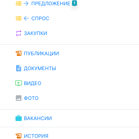
view_list
arrow_forward
ПРЕДЛОЖЕНИЕ
1
view_list
arrow_back
СПРОС
repeat
ЗАКУПКИ
history_edu
ПУБЛИКАЦИИ
description
ДОКУМЕНТЫ
ondemand_video
ВИДЕО
image
ФОТО
work
ВАКАНСИИ
history_edu
ИСТОРИЯ