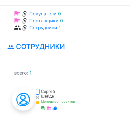
link
business
Покупатели
0
link
business
Поставщики
0
link
group
Сотрудники
1
СОТРУДНИКИ
group
всего:
1
Сергей
more_vert
Шайда
open_in_new
Менеджер проектов
lens
forum
business
thumb_up