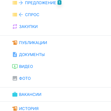
view_list
arrow_forward
ПРЕДЛОЖЕНИЕ
1
view_list
arrow_back
СПРОС
repeat
ЗАКУПКИ
history_edu
ПУБЛИКАЦИИ
description
ДОКУМЕНТЫ
ondemand_video
ВИДЕО
image
ФОТО
work
ВАКАНСИИ
history_edu
ИСТОРИЯ