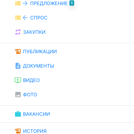
view_list
arrow_forward
ПРЕДЛОЖЕНИЕ
1
view_list
arrow_back
СПРОС
repeat
ЗАКУПКИ
history_edu
ПУБЛИКАЦИИ
description
ДОКУМЕНТЫ
ondemand_video
ВИДЕО
image
ФОТО
work
ВАКАНСИИ
history_edu
ИСТОРИЯ