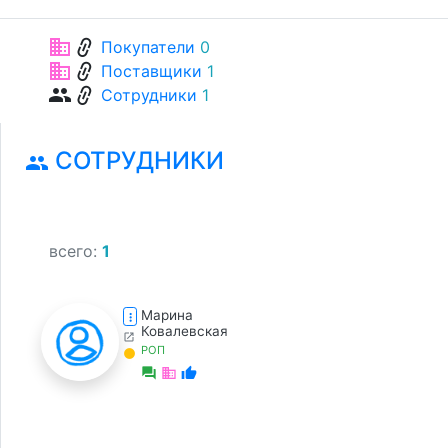
link
business
Покупатели
0
link
business
Поставщики
1
link
group
Сотрудники
1
СОТРУДНИКИ
group
всего:
1
Марина
more_vert
Ковалевская
open_in_new
РОП
lens
forum
business
thumb_up