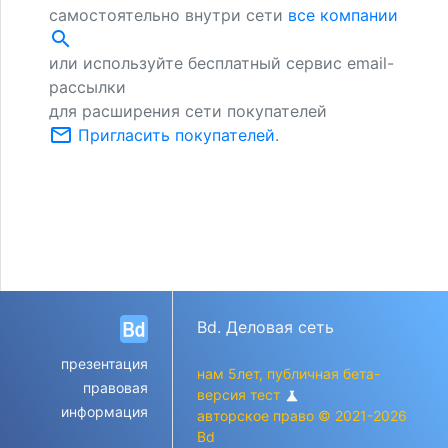
самостоятельно внутри сети
все компании
search
или используйте бесплатный сервис email-
рассылки
для расширения сети покупателей
mail_outline
Пригласить покупателей
.
Bd. Деловая сеть
презентация
нам 5лет, публичная бета-
правовая
версия тест
science
информация
авторское право © 2021-2026
Bd