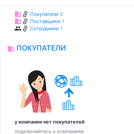
link
business
Покупатели
0
link
business
Поставщики
1
link
group
Сотрудники
1
ПОКУПАТЕЛИ
business
у компании нет покупателей
подключайтесь к компаниям