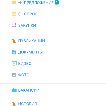
view_list
arrow_forward
ПРЕДЛОЖЕНИЕ
1
view_list
arrow_back
СПРОС
repeat
ЗАКУПКИ
history_edu
ПУБЛИКАЦИИ
description
ДОКУМЕНТЫ
ondemand_video
ВИДЕО
image
ФОТО
work
ВАКАНСИИ
history_edu
ИСТОРИЯ