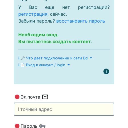
У Вас еще нет регистрации?
регистрация
, сейчас.
Забыли пароль?
восстановить пароль
Необходим вход.
Вы пытаетесь создать контент.
ℹ 🗝 Что дает подключение к сети Bd
ℹ 📄 Вход в аккаунт / login
info
fiber_manual_record
mail_outline
Эл.почта
fiber_manual_record
vpn_key
Пароль