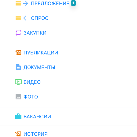
view_list
arrow_forward
ПРЕДЛОЖЕНИЕ
1
view_list
arrow_back
СПРОС
repeat
ЗАКУПКИ
history_edu
ПУБЛИКАЦИИ
description
ДОКУМЕНТЫ
ondemand_video
ВИДЕО
image
ФОТО
work
ВАКАНСИИ
history_edu
ИСТОРИЯ