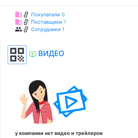
link
business
Покупатели
0
link
business
Поставщики
1
link
group
Сотрудники
1
qr_code
ВИДЕО
ondemand_video
у компании нет видео и трейлеров