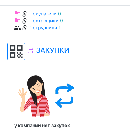
link
business
Покупатели
0
link
business
Поставщики
0
link
group
Сотрудники
1
qr_code
ЗАКУПКИ
repeat
у компании нет закупок