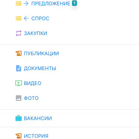
view_list
arrow_forward
ПРЕДЛОЖЕНИЕ
1
view_list
arrow_back
СПРОС
repeat
ЗАКУПКИ
history_edu
ПУБЛИКАЦИИ
description
ДОКУМЕНТЫ
ondemand_video
ВИДЕО
image
ФОТО
work
ВАКАНСИИ
history_edu
ИСТОРИЯ