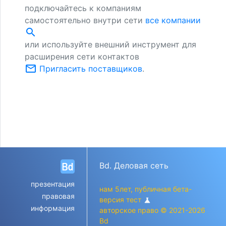
подключайтесь к компаниям
самостоятельно внутри сети
все компании
search
или используйте внешний инструмент для
расширения сети контактов
mail_outline
Пригласить поставщиков
.
Bd. Деловая сеть
презентация
нам 5лет, публичная бета-
правовая
версия тест
science
информация
авторское право © 2021-2026
Bd