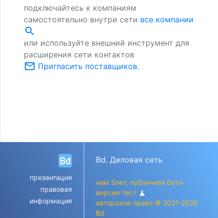
подключайтесь к компаниям
самостоятельно внутри сети
все компании
search
или используйте внешний инструмент для
расширения сети контактов
mail_outline
Пригласить поставщиков
.
Bd. Деловая сеть
презентация
нам 5лет, публичная бета-
правовая
версия тест
science
информация
авторское право © 2021-2026
Bd