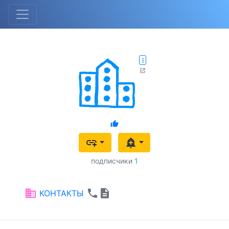
more_vert
open_in_new
thumb_up
add_link
add_alert
подписчики
1
business
phone
description
КОНТАКТЫ