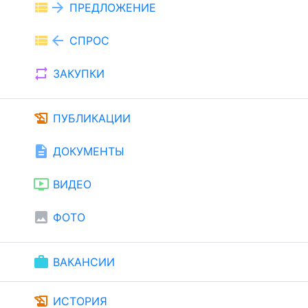
view_list
arrow_forward
ПРЕДЛОЖЕНИЕ
view_list
arrow_back
СПРОС
repeat
ЗАКУПКИ
history_edu
ПУБЛИКАЦИИ
description
ДОКУМЕНТЫ
ondemand_video
ВИДЕО
image
ФОТО
work
ВАКАНСИИ
history_edu
ИСТОРИЯ