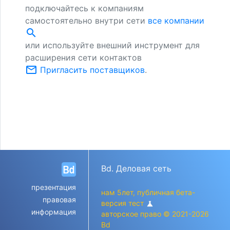
подключайтесь к компаниям
самостоятельно внутри сети
все компании
search
или используйте внешний инструмент для
расширения сети контактов
mail_outline
Пригласить поставщиков
.
Bd. Деловая сеть
презентация
нам 5лет, публичная бета-
правовая
версия тест
science
информация
авторское право © 2021-2026
Bd