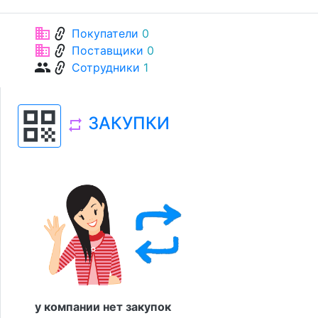
link
business
Покупатели
0
link
business
Поставщики
0
link
group
Сотрудники
1
qr_code
ЗАКУПКИ
repeat
у компании нет закупок