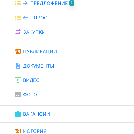
view_list
arrow_forward
ПРЕДЛОЖЕНИЕ
1
view_list
arrow_back
СПРОС
repeat
ЗАКУПКИ
history_edu
ПУБЛИКАЦИИ
description
ДОКУМЕНТЫ
ondemand_video
ВИДЕО
image
ФОТО
work
ВАКАНСИИ
history_edu
ИСТОРИЯ