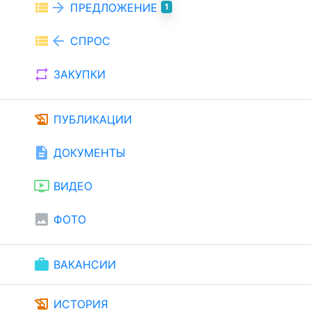
view_list
arrow_forward
ПРЕДЛОЖЕНИЕ
1
view_list
arrow_back
СПРОС
repeat
ЗАКУПКИ
history_edu
ПУБЛИКАЦИИ
description
ДОКУМЕНТЫ
ondemand_video
ВИДЕО
image
ФОТО
work
ВАКАНСИИ
history_edu
ИСТОРИЯ