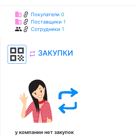
link
business
Покупатели
0
link
business
Поставщики
1
link
group
Сотрудники
1
qr_code
ЗАКУПКИ
repeat
у компании нет закупок