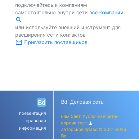
подключайтесь к компаниям
самостоятельно внутри сети
все компании
search
или используйте внешний инструмент для
расширения сети контактов
mail_outline
Пригласить поставщиков
.
Bd. Деловая сеть
презентация
нам 5лет, публичная бета-
правовая
версия тест
science
информация
авторское право © 2021-2026
Bd