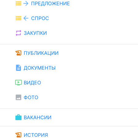
view_list
arrow_forward
ПРЕДЛОЖЕНИЕ
view_list
arrow_back
СПРОС
repeat
ЗАКУПКИ
history_edu
ПУБЛИКАЦИИ
description
ДОКУМЕНТЫ
ondemand_video
ВИДЕО
image
ФОТО
work
ВАКАНСИИ
history_edu
ИСТОРИЯ