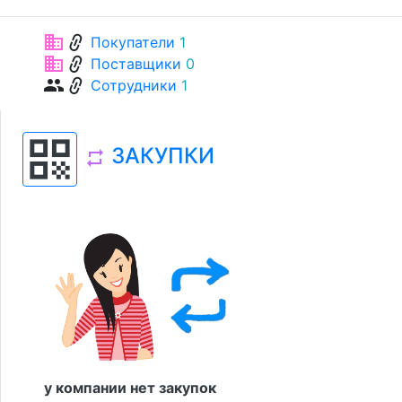
link
business
Покупатели
1
link
business
Поставщики
0
link
group
Сотрудники
1
qr_code
ЗАКУПКИ
repeat
у компании нет закупок