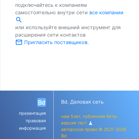
подключайтесь к компаниям
самостоятельно внутри сети
все компании
search
или используйте внешний инструмент для
расширения сети контактов
mail_outline
Пригласить поставщиков
.
Bd. Деловая сеть
презентация
нам 5лет, публичная бета-
правовая
версия тест
science
информация
авторское право © 2021-2026
Bd