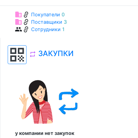
link
business
Покупатели
0
link
business
Поставщики
3
link
group
Сотрудники
1
qr_code
ЗАКУПКИ
repeat
у компании нет закупок