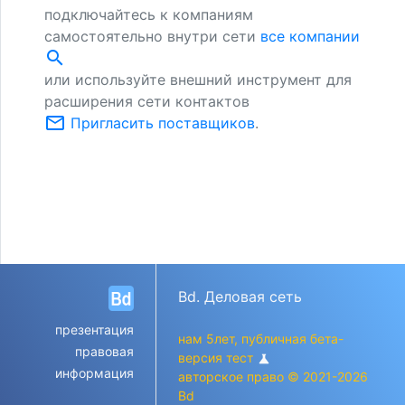
подключайтесь к компаниям
самостоятельно внутри сети
все компании
search
или используйте внешний инструмент для
расширения сети контактов
mail_outline
Пригласить поставщиков
.
Bd. Деловая сеть
презентация
нам 5лет, публичная бета-
правовая
версия тест
science
информация
авторское право © 2021-2026
Bd