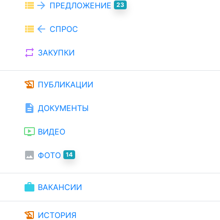
view_list
arrow_forward
ПРЕДЛОЖЕНИЕ
23
view_list
arrow_back
СПРОС
repeat
ЗАКУПКИ
history_edu
ПУБЛИКАЦИИ
description
ДОКУМЕНТЫ
ondemand_video
ВИДЕО
image
ФОТО
14
work
ВАКАНСИИ
history_edu
ИСТОРИЯ