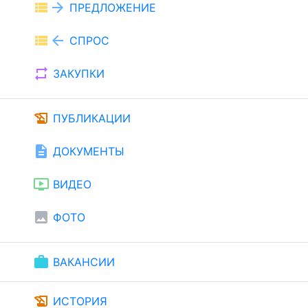
view_list
arrow_forward
ПРЕДЛОЖЕНИЕ
view_list
arrow_back
СПРОС
repeat
ЗАКУПКИ
history_edu
ПУБЛИКАЦИИ
description
ДОКУМЕНТЫ
ondemand_video
ВИДЕО
image
ФОТО
work
ВАКАНСИИ
history_edu
ИСТОРИЯ