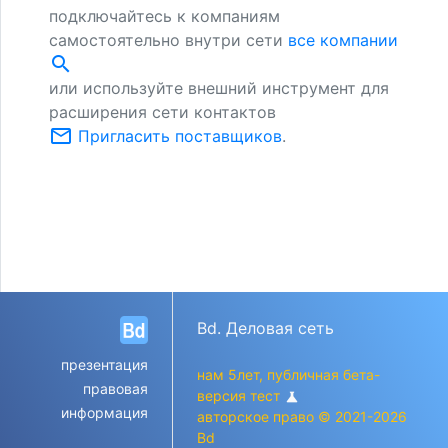
подключайтесь к компаниям
самостоятельно внутри сети
все компании
search
или используйте внешний инструмент для
расширения сети контактов
mail_outline
Пригласить поставщиков
.
Bd. Деловая сеть
презентация
нам 5лет, публичная бета-
правовая
версия тест
science
информация
авторское право © 2021-2026
Bd