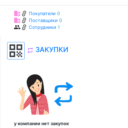
link
business
Покупатели
0
link
business
Поставщики
0
link
group
Сотрудники
1
qr_code
ЗАКУПКИ
repeat
у компании нет закупок