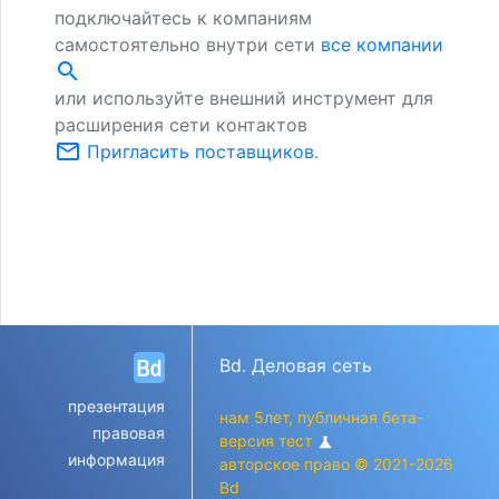
подключайтесь к компаниям
самостоятельно внутри сети
все компании
search
или используйте внешний инструмент для
расширения сети контактов
mail_outline
Пригласить поставщиков
.
Bd. Деловая сеть
презентация
нам 5лет, публичная бета-
правовая
версия тест
science
информация
авторское право © 2021-2026
Bd