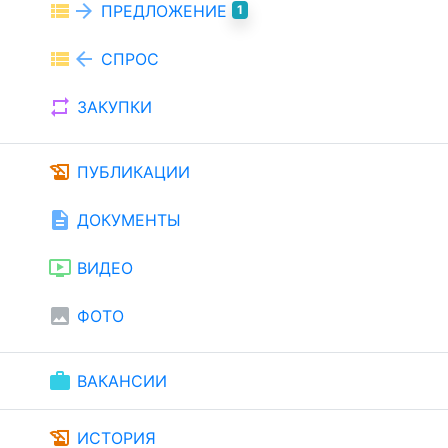
view_list
arrow_forward
ПРЕДЛОЖЕНИЕ
1
view_list
arrow_back
СПРОС
repeat
ЗАКУПКИ
history_edu
ПУБЛИКАЦИИ
description
ДОКУМЕНТЫ
ondemand_video
ВИДЕО
image
ФОТО
work
ВАКАНСИИ
history_edu
ИСТОРИЯ