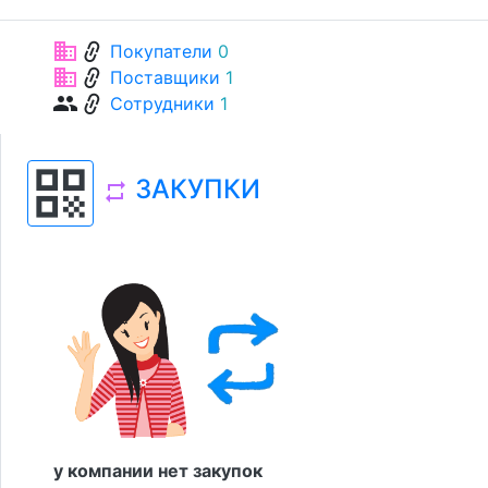
link
business
Покупатели
0
link
business
Поставщики
1
link
group
Сотрудники
1
qr_code
ЗАКУПКИ
repeat
у компании нет закупок