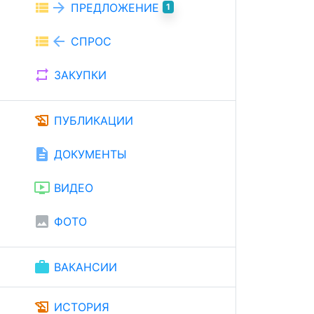
view_list
arrow_forward
ПРЕДЛОЖЕНИЕ
1
view_list
arrow_back
СПРОС
repeat
ЗАКУПКИ
history_edu
ПУБЛИКАЦИИ
description
ДОКУМЕНТЫ
ondemand_video
ВИДЕО
image
ФОТО
work
ВАКАНСИИ
history_edu
ИСТОРИЯ