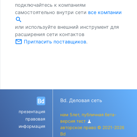
подключайтесь к компаниям
самостоятельно внутри сети
все компании
search
или используйте внешний инструмент для
расширения сети контактов
mail_outline
Пригласить поставщиков
.
Bd. Деловая сеть
презентация
нам 5лет, публичная бета-
правовая
версия тест
science
информация
авторское право © 2021-2026
Bd