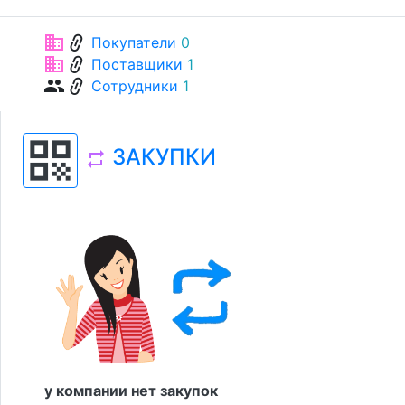
link
business
Покупатели
0
link
business
Поставщики
1
link
group
Сотрудники
1
qr_code
ЗАКУПКИ
repeat
у компании нет закупок