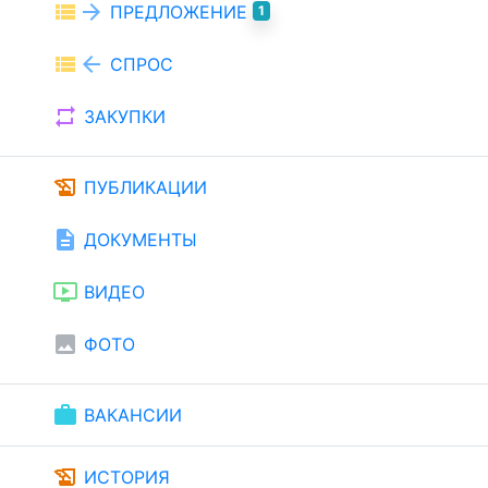
view_list
arrow_forward
ПРЕДЛОЖЕНИЕ
1
view_list
arrow_back
СПРОС
repeat
ЗАКУПКИ
history_edu
ПУБЛИКАЦИИ
description
ДОКУМЕНТЫ
ondemand_video
ВИДЕО
image
ФОТО
work
ВАКАНСИИ
history_edu
ИСТОРИЯ