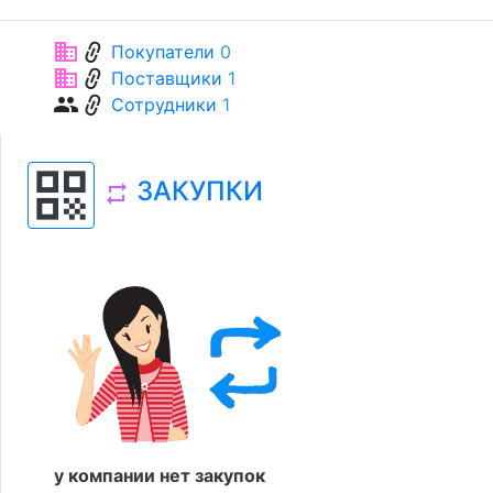
link
business
Покупатели
0
link
business
Поставщики
1
link
group
Сотрудники
1
qr_code
ЗАКУПКИ
repeat
у компании нет закупок