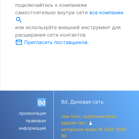
подключайтесь к компаниям
самостоятельно внутри сети
все компании
search
или используйте внешний инструмент для
расширения сети контактов
mail_outline
Пригласить поставщиков
.
Bd. Деловая сеть
презентация
нам 5лет, публичная бета-
правовая
версия тест
science
информация
авторское право © 2021-2026
Bd