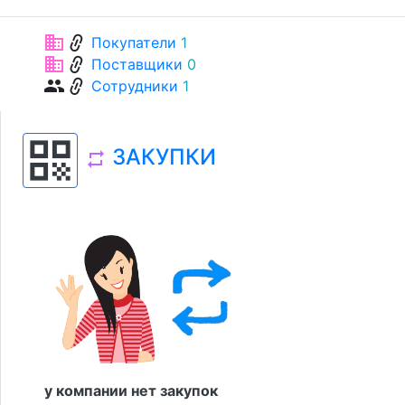
link
business
Покупатели
1
link
business
Поставщики
0
link
group
Сотрудники
1
qr_code
ЗАКУПКИ
repeat
у компании нет закупок