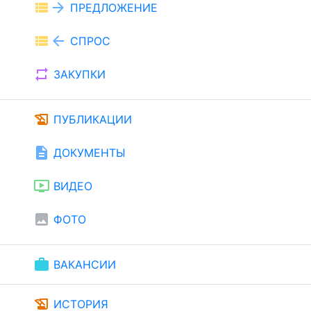
view_list
arrow_forward
ПРЕДЛОЖЕНИЕ
view_list
arrow_back
СПРОС
repeat
ЗАКУПКИ
history_edu
ПУБЛИКАЦИИ
description
ДОКУМЕНТЫ
ondemand_video
ВИДЕО
image
ФОТО
work
ВАКАНСИИ
history_edu
ИСТОРИЯ