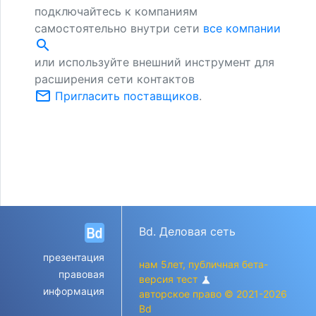
подключайтесь к компаниям
самостоятельно внутри сети
все компании
search
или используйте внешний инструмент для
расширения сети контактов
mail_outline
Пригласить поставщиков
.
Bd. Деловая сеть
презентация
нам 5лет, публичная бета-
правовая
версия тест
science
информация
авторское право © 2021-2026
Bd