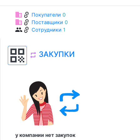
link
business
Покупатели
0
link
business
Поставщики
0
link
group
Сотрудники
1
qr_code
ЗАКУПКИ
repeat
у компании нет закупок