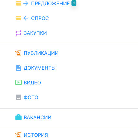
view_list
arrow_forward
ПРЕДЛОЖЕНИЕ
1
view_list
arrow_back
СПРОС
repeat
ЗАКУПКИ
history_edu
ПУБЛИКАЦИИ
description
ДОКУМЕНТЫ
ondemand_video
ВИДЕО
image
ФОТО
work
ВАКАНСИИ
history_edu
ИСТОРИЯ