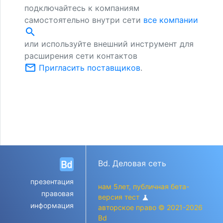
подключайтесь к компаниям
самостоятельно внутри сети
все компании
search
или используйте внешний инструмент для
расширения сети контактов
mail_outline
Пригласить поставщиков
.
Bd. Деловая сеть
презентация
нам 5лет, публичная бета-
правовая
версия тест
science
информация
авторское право © 2021-2026
Bd