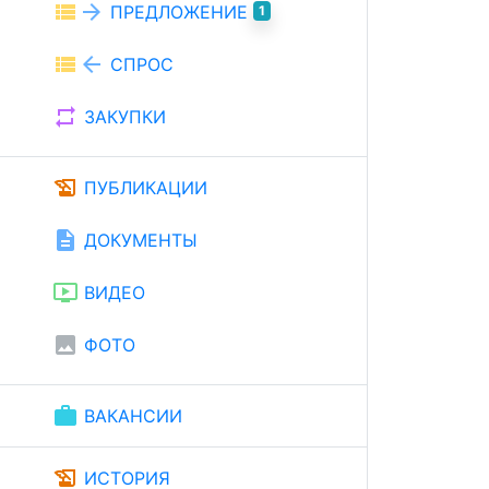
view_list
arrow_forward
ПРЕДЛОЖЕНИЕ
1
view_list
arrow_back
СПРОС
repeat
ЗАКУПКИ
history_edu
ПУБЛИКАЦИИ
description
ДОКУМЕНТЫ
ondemand_video
ВИДЕО
image
ФОТО
work
ВАКАНСИИ
history_edu
ИСТОРИЯ