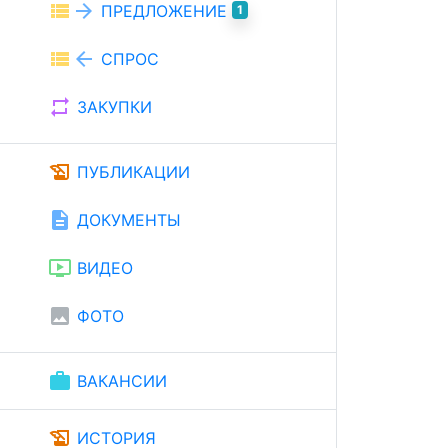
view_list
arrow_forward
ПРЕДЛОЖЕНИЕ
1
view_list
arrow_back
СПРОС
repeat
ЗАКУПКИ
history_edu
ПУБЛИКАЦИИ
description
ДОКУМЕНТЫ
ondemand_video
ВИДЕО
image
ФОТО
work
ВАКАНСИИ
history_edu
ИСТОРИЯ