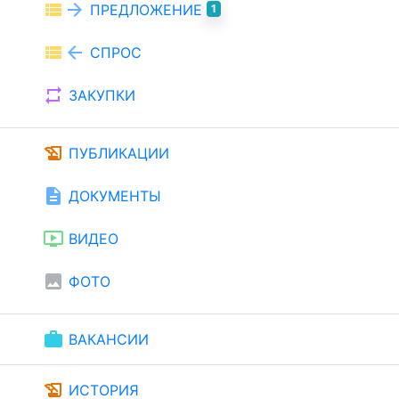
view_list
arrow_forward
ПРЕДЛОЖЕНИЕ
1
view_list
arrow_back
СПРОС
repeat
ЗАКУПКИ
history_edu
ПУБЛИКАЦИИ
description
ДОКУМЕНТЫ
ondemand_video
ВИДЕО
image
ФОТО
work
ВАКАНСИИ
history_edu
ИСТОРИЯ