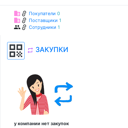
link
business
Покупатели
0
link
business
Поставщики
1
link
group
Сотрудники
1
qr_code
ЗАКУПКИ
repeat
у компании нет закупок