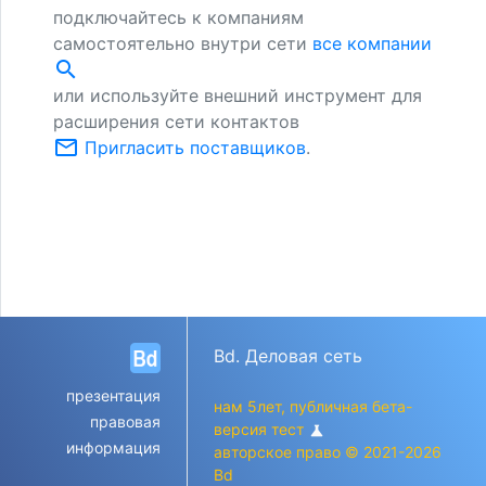
подключайтесь к компаниям
самостоятельно внутри сети
все компании
search
или используйте внешний инструмент для
расширения сети контактов
mail_outline
Пригласить поставщиков
.
Bd. Деловая сеть
презентация
нам 5лет, публичная бета-
правовая
версия тест
science
информация
авторское право © 2021-2026
Bd