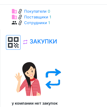
link
business
Покупатели
0
link
business
Поставщики
1
link
group
Сотрудники
1
qr_code
ЗАКУПКИ
repeat
у компании нет закупок