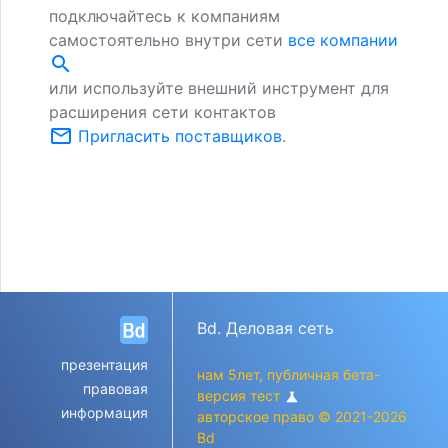
подключайтесь к компаниям
самостоятельно внутри сети
все компании
search
или используйте внешний инструмент для
расширения сети контактов
mail_outline
Пригласить поставщиков
.
Bd. Деловая сеть
презентация
нам 5лет, публичная бета-
правовая
версия тест
science
информация
авторское право © 2021-2026
Bd