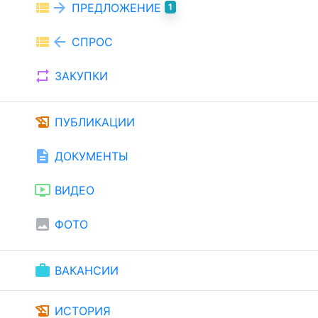
view_list
arrow_forward
ПРЕДЛОЖЕНИЕ
1
view_list
arrow_back
СПРОС
repeat
ЗАКУПКИ
history_edu
ПУБЛИКАЦИИ
description
ДОКУМЕНТЫ
ondemand_video
ВИДЕО
image
ФОТО
work
ВАКАНСИИ
history_edu
ИСТОРИЯ