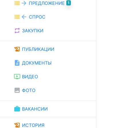
view_list
arrow_forward
ПРЕДЛОЖЕНИЕ
1
view_list
arrow_back
СПРОС
repeat
ЗАКУПКИ
history_edu
ПУБЛИКАЦИИ
description
ДОКУМЕНТЫ
ondemand_video
ВИДЕО
image
ФОТО
work
ВАКАНСИИ
history_edu
ИСТОРИЯ