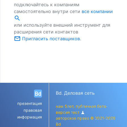
подключайтесь к компаниям
самостоятельно внутри сети
все компании
search
или используйте внешний инструмент для
расширения сети контактов
mail_outline
Пригласить поставщиков
.
Bd. Деловая сеть
презентация
нам 5лет, публичная бета-
правовая
версия тест
science
информация
авторское право © 2021-2026
Bd