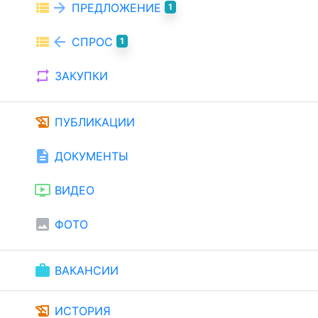
view_list
arrow_forward
ПРЕДЛОЖЕНИЕ
1
view_list
arrow_back
СПРОС
1
repeat
ЗАКУПКИ
history_edu
ПУБЛИКАЦИИ
description
ДОКУМЕНТЫ
ondemand_video
ВИДЕО
image
ФОТО
work
ВАКАНСИИ
history_edu
ИСТОРИЯ