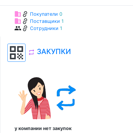
link
business
Покупатели
0
link
business
Поставщики
1
link
group
Сотрудники
1
qr_code
ЗАКУПКИ
repeat
у компании нет закупок