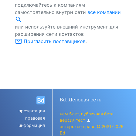
подключайтесь к компаниям
самостоятельно внутри сети
все компании
search
или используйте внешний инструмент для
расширения сети контактов
mail_outline
Пригласить поставщиков
.
Bd. Деловая сеть
презентация
нам 5лет, публичная бета-
правовая
версия тест
science
информация
авторское право © 2021-2026
Bd