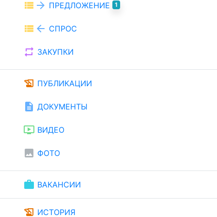
view_list
arrow_forward
ПРЕДЛОЖЕНИЕ
1
view_list
arrow_back
СПРОС
repeat
ЗАКУПКИ
history_edu
ПУБЛИКАЦИИ
description
ДОКУМЕНТЫ
ondemand_video
ВИДЕО
image
ФОТО
work
ВАКАНСИИ
history_edu
ИСТОРИЯ