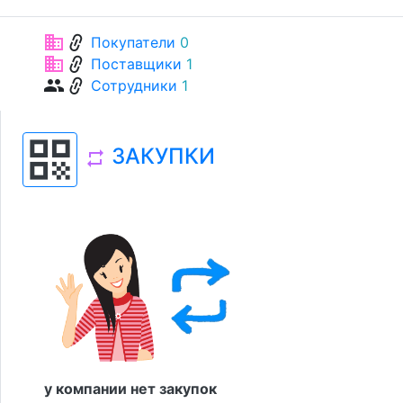
link
business
Покупатели
0
link
business
Поставщики
1
link
group
Сотрудники
1
qr_code
ЗАКУПКИ
repeat
у компании нет закупок