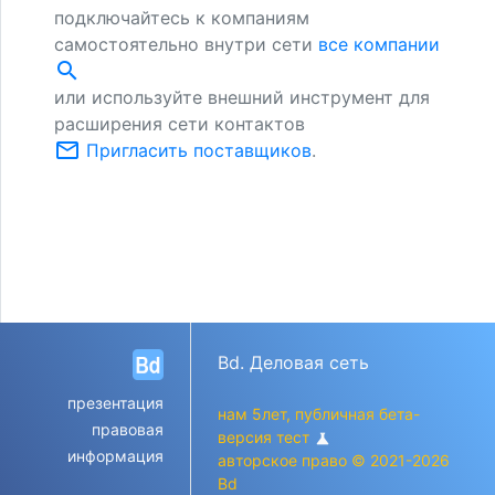
подключайтесь к компаниям
самостоятельно внутри сети
все компании
search
или используйте внешний инструмент для
расширения сети контактов
mail_outline
Пригласить поставщиков
.
Bd. Деловая сеть
презентация
нам 5лет, публичная бета-
правовая
версия тест
science
информация
авторское право © 2021-2026
Bd