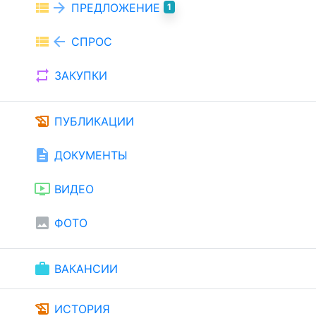
view_list
arrow_forward
ПРЕДЛОЖЕНИЕ
1
view_list
arrow_back
СПРОС
repeat
ЗАКУПКИ
history_edu
ПУБЛИКАЦИИ
description
ДОКУМЕНТЫ
ondemand_video
ВИДЕО
image
ФОТО
work
ВАКАНСИИ
history_edu
ИСТОРИЯ