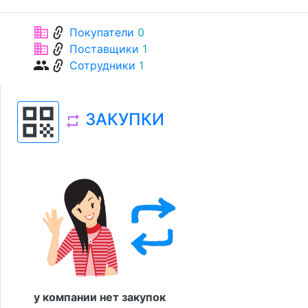
link
business
Покупатели
0
link
business
Поставщики
1
link
group
Сотрудники
1
qr_code
ЗАКУПКИ
repeat
у компании нет закупок