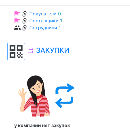
link
business
Покупатели
0
link
business
Поставщики
1
link
group
Сотрудники
1
qr_code
ЗАКУПКИ
repeat
у компании нет закупок