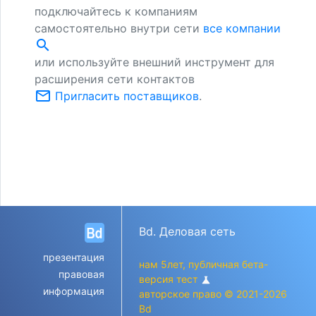
подключайтесь к компаниям
самостоятельно внутри сети
все компании
search
или используйте внешний инструмент для
расширения сети контактов
mail_outline
Пригласить поставщиков
.
Bd. Деловая сеть
презентация
нам 5лет, публичная бета-
правовая
версия тест
science
информация
авторское право © 2021-2026
Bd