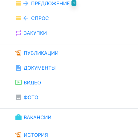
view_list
arrow_forward
ПРЕДЛОЖЕНИЕ
1
view_list
arrow_back
СПРОС
repeat
ЗАКУПКИ
history_edu
ПУБЛИКАЦИИ
description
ДОКУМЕНТЫ
ondemand_video
ВИДЕО
image
ФОТО
work
ВАКАНСИИ
history_edu
ИСТОРИЯ