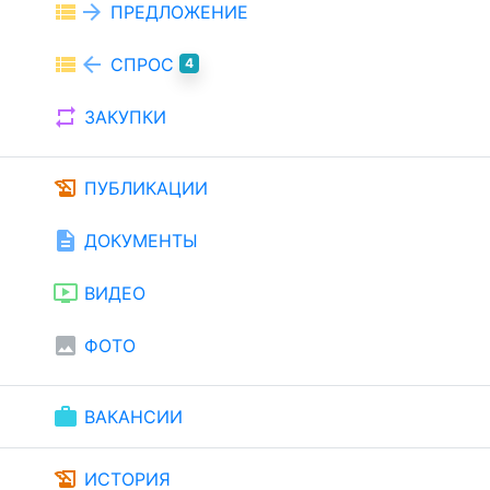
view_list
arrow_forward
ПРЕДЛОЖЕНИЕ
view_list
arrow_back
СПРОС
4
repeat
ЗАКУПКИ
history_edu
ПУБЛИКАЦИИ
description
ДОКУМЕНТЫ
ondemand_video
ВИДЕО
image
ФОТО
work
ВАКАНСИИ
history_edu
ИСТОРИЯ