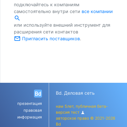
подключайтесь к компаниям
самостоятельно внутри сети
все компании
search
или используйте внешний инструмент для
расширения сети контактов
mail_outline
Пригласить поставщиков
.
Bd. Деловая сеть
презентация
нам 5лет, публичная бета-
правовая
версия тест
science
информация
авторское право © 2021-2026
Bd