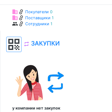
link
business
Покупатели
0
link
business
Поставщики
1
link
group
Сотрудники
1
qr_code
ЗАКУПКИ
repeat
у компании нет закупок