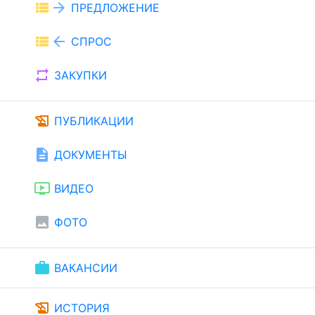
view_list
arrow_forward
ПРЕДЛОЖЕНИЕ
view_list
arrow_back
СПРОС
repeat
ЗАКУПКИ
history_edu
ПУБЛИКАЦИИ
description
ДОКУМЕНТЫ
ondemand_video
ВИДЕО
image
ФОТО
work
ВАКАНСИИ
history_edu
ИСТОРИЯ