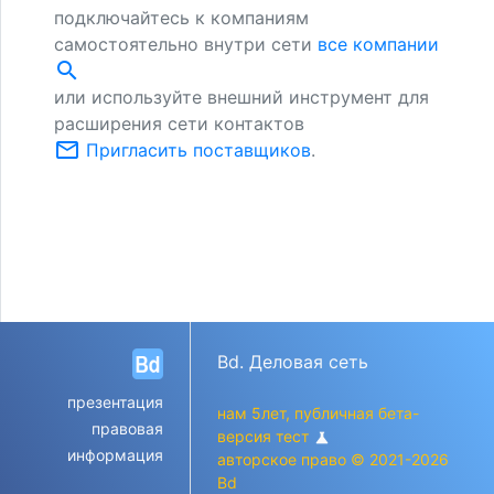
подключайтесь к компаниям
самостоятельно внутри сети
все компании
search
или используйте внешний инструмент для
расширения сети контактов
mail_outline
Пригласить поставщиков
.
Bd. Деловая сеть
презентация
нам 5лет, публичная бета-
правовая
версия тест
science
информация
авторское право © 2021-2026
Bd