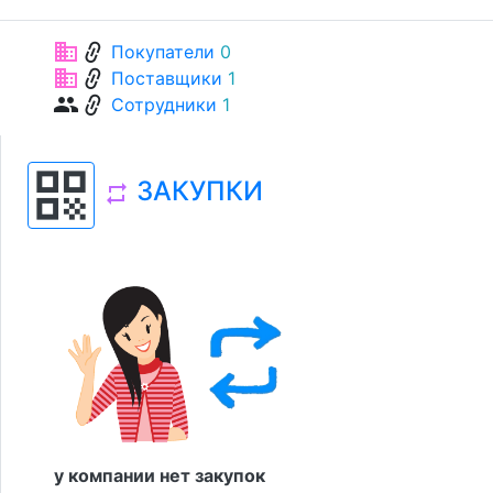
link
business
Покупатели
0
link
business
Поставщики
1
link
group
Сотрудники
1
qr_code
ЗАКУПКИ
repeat
у компании нет закупок