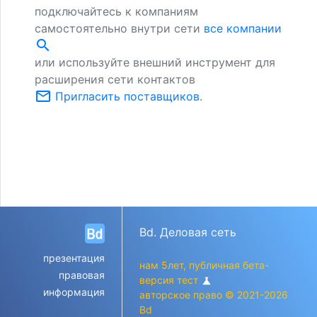
подключайтесь к компаниям
самостоятельно внутри сети
все компании
search
или используйте внешний инструмент для
расширения сети контактов
mail_outline
Пригласить поставщиков
.
Bd. Деловая сеть
презентация
нам 5лет, публичная бета-
правовая
версия тест
science
информация
авторское право © 2021-2026
Bd