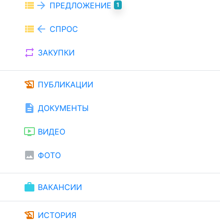
view_list
arrow_forward
ПРЕДЛОЖЕНИЕ
1
view_list
arrow_back
СПРОС
repeat
ЗАКУПКИ
history_edu
ПУБЛИКАЦИИ
description
ДОКУМЕНТЫ
ondemand_video
ВИДЕО
image
ФОТО
work
ВАКАНСИИ
history_edu
ИСТОРИЯ