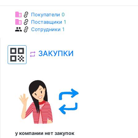
link
business
Покупатели
0
link
business
Поставщики
1
link
group
Сотрудники
1
qr_code
ЗАКУПКИ
repeat
у компании нет закупок