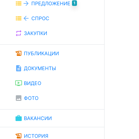
view_list
arrow_forward
ПРЕДЛОЖЕНИЕ
1
view_list
arrow_back
СПРОС
repeat
ЗАКУПКИ
history_edu
ПУБЛИКАЦИИ
description
ДОКУМЕНТЫ
ondemand_video
ВИДЕО
image
ФОТО
work
ВАКАНСИИ
history_edu
ИСТОРИЯ