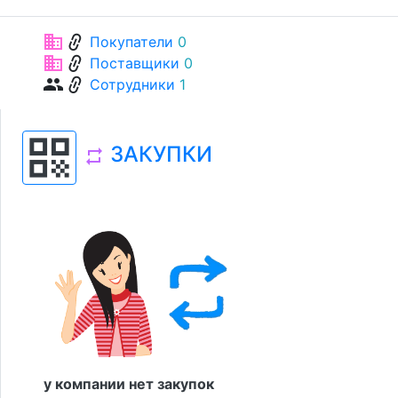
link
business
Покупатели
0
link
business
Поставщики
0
link
group
Сотрудники
1
qr_code
ЗАКУПКИ
repeat
у компании нет закупок