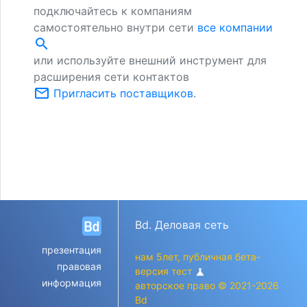
подключайтесь к компаниям
самостоятельно внутри сети
все компании
search
или используйте внешний инструмент для
расширения сети контактов
mail_outline
Пригласить поставщиков
.
Bd. Деловая сеть
презентация
нам 5лет, публичная бета-
правовая
версия тест
science
информация
авторское право © 2021-2026
Bd