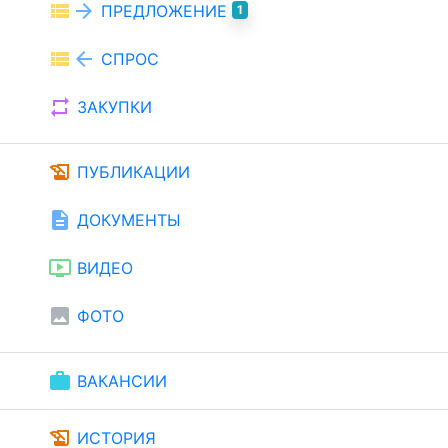
view_list
arrow_forward
ПРЕДЛОЖЕНИЕ
1
view_list
arrow_back
СПРОС
repeat
ЗАКУПКИ
history_edu
ПУБЛИКАЦИИ
description
ДОКУМЕНТЫ
ondemand_video
ВИДЕО
image
ФОТО
work
ВАКАНСИИ
history_edu
ИСТОРИЯ