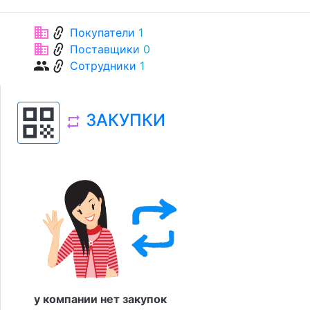
link
business
Покупатели
1
link
business
Поставщики
0
link
group
Сотрудники
1
qr_code
ЗАКУПКИ
repeat
у компании нет закупок