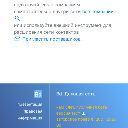
подключайтесь к компаниям
самостоятельно внутри сети
все компании
search
или используйте внешний инструмент для
расширения сети контактов
mail_outline
Пригласить поставщиков
.
Bd. Деловая сеть
презентация
нам 5лет, публичная бета-
правовая
версия тест
science
информация
авторское право © 2021-2026
Bd