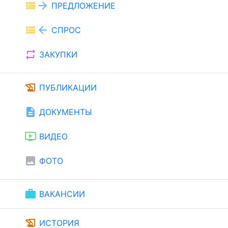
view_list
arrow_forward
ПРЕДЛОЖЕНИЕ
view_list
arrow_back
СПРОС
repeat
ЗАКУПКИ
history_edu
ПУБЛИКАЦИИ
description
ДОКУМЕНТЫ
ondemand_video
ВИДЕО
image
ФОТО
work
ВАКАНСИИ
history_edu
ИСТОРИЯ