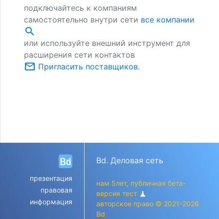
подключайтесь к компаниям
самостоятельно внутри сети
все компании
search
или используйте внешний инструмент для
расширения сети контактов
mail_outline
Пригласить поставщиков
.
Bd. Деловая сеть
презентация
нам 5лет, публичная бета-
правовая
версия тест
science
информация
авторское право © 2021-2026
Bd