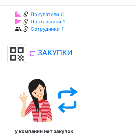
link
business
Покупатели
0
link
business
Поставщики
1
link
group
Сотрудники
1
qr_code
ЗАКУПКИ
repeat
у компании нет закупок