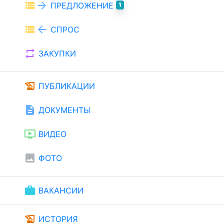
view_list
arrow_forward
ПРЕДЛОЖЕНИЕ
1
view_list
arrow_back
СПРОС
repeat
ЗАКУПКИ
history_edu
ПУБЛИКАЦИИ
description
ДОКУМЕНТЫ
ondemand_video
ВИДЕО
image
ФОТО
work
ВАКАНСИИ
history_edu
ИСТОРИЯ