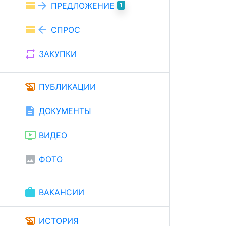
view_list
arrow_forward
ПРЕДЛОЖЕНИЕ
1
view_list
arrow_back
СПРОС
repeat
ЗАКУПКИ
history_edu
ПУБЛИКАЦИИ
description
ДОКУМЕНТЫ
ondemand_video
ВИДЕО
image
ФОТО
work
ВАКАНСИИ
history_edu
ИСТОРИЯ