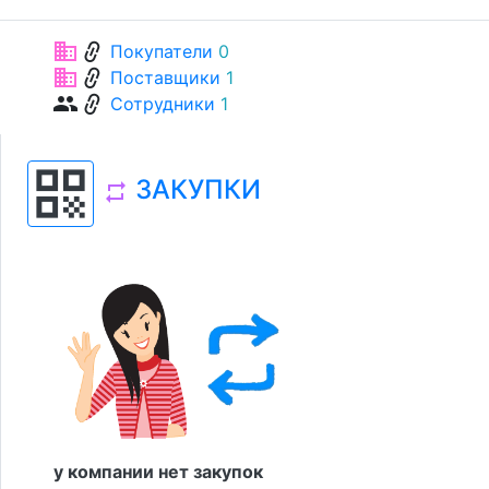
link
business
Покупатели
0
link
business
Поставщики
1
link
group
Сотрудники
1
qr_code
ЗАКУПКИ
repeat
у компании нет закупок