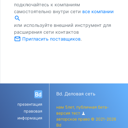
подключайтесь к компаниям
самостоятельно внутри сети
все компании
search
или используйте внешний инструмент для
расширения сети контактов
mail_outline
Пригласить поставщиков
.
Bd. Деловая сеть
презентация
нам 5лет, публичная бета-
правовая
версия тест
science
информация
авторское право © 2021-2026
Bd