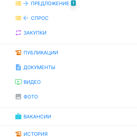
view_list
arrow_forward
ПРЕДЛОЖЕНИЕ
1
view_list
arrow_back
СПРОС
repeat
ЗАКУПКИ
history_edu
ПУБЛИКАЦИИ
description
ДОКУМЕНТЫ
ondemand_video
ВИДЕО
image
ФОТО
work
ВАКАНСИИ
history_edu
ИСТОРИЯ