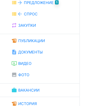
view_list
arrow_forward
ПРЕДЛОЖЕНИЕ
1
view_list
arrow_back
СПРОС
repeat
ЗАКУПКИ
history_edu
ПУБЛИКАЦИИ
description
ДОКУМЕНТЫ
ondemand_video
ВИДЕО
image
ФОТО
work
ВАКАНСИИ
history_edu
ИСТОРИЯ