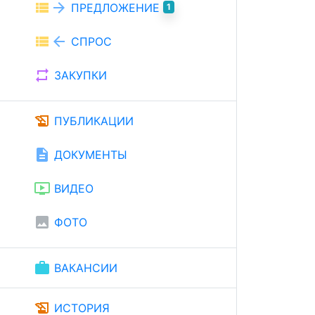
view_list
arrow_forward
ПРЕДЛОЖЕНИЕ
1
view_list
arrow_back
СПРОС
repeat
ЗАКУПКИ
history_edu
ПУБЛИКАЦИИ
description
ДОКУМЕНТЫ
ondemand_video
ВИДЕО
image
ФОТО
work
ВАКАНСИИ
history_edu
ИСТОРИЯ