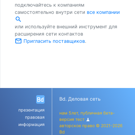
подключайтесь к компаниям
самостоятельно внутри сети
все компании
search
или используйте внешний инструмент для
расширения сети контактов
mail_outline
Пригласить поставщиков
.
Bd. Деловая сеть
презентация
нам 5лет, публичная бета-
правовая
версия тест
science
информация
авторское право © 2021-2026
Bd