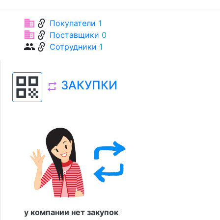
link
business
Покупатели
1
link
business
Поставщики
0
link
group
Сотрудники
1
qr_code
ЗАКУПКИ
repeat
у компании нет закупок