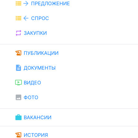
view_list
arrow_forward
ПРЕДЛОЖЕНИЕ
view_list
arrow_back
СПРОС
repeat
ЗАКУПКИ
history_edu
ПУБЛИКАЦИИ
description
ДОКУМЕНТЫ
ondemand_video
ВИДЕО
image
ФОТО
work
ВАКАНСИИ
history_edu
ИСТОРИЯ