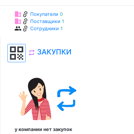
link
business
Покупатели
0
link
business
Поставщики
1
link
group
Сотрудники
1
qr_code
ЗАКУПКИ
repeat
у компании нет закупок