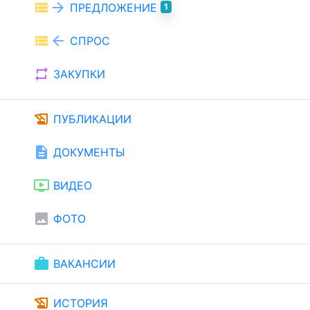
view_list
arrow_forward
ПРЕДЛОЖЕНИЕ
1
view_list
arrow_back
СПРОС
repeat
ЗАКУПКИ
history_edu
ПУБЛИКАЦИИ
description
ДОКУМЕНТЫ
ondemand_video
ВИДЕО
image
ФОТО
work
ВАКАНСИИ
history_edu
ИСТОРИЯ