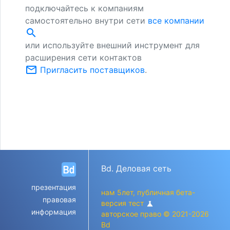
подключайтесь к компаниям
самостоятельно внутри сети
все компании
search
или используйте внешний инструмент для
расширения сети контактов
mail_outline
Пригласить поставщиков
.
Bd. Деловая сеть
презентация
нам 5лет, публичная бета-
правовая
версия тест
science
информация
авторское право © 2021-2026
Bd