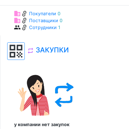
link
business
Покупатели
0
link
business
Поставщики
0
link
group
Сотрудники
1
qr_code
ЗАКУПКИ
repeat
у компании нет закупок