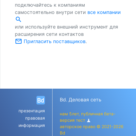
подключайтесь к компаниям
самостоятельно внутри сети
все компании
search
или используйте внешний инструмент для
расширения сети контактов
mail_outline
Пригласить поставщиков
.
Bd. Деловая сеть
презентация
нам 5лет, публичная бета-
правовая
версия тест
science
информация
авторское право © 2021-2026
Bd