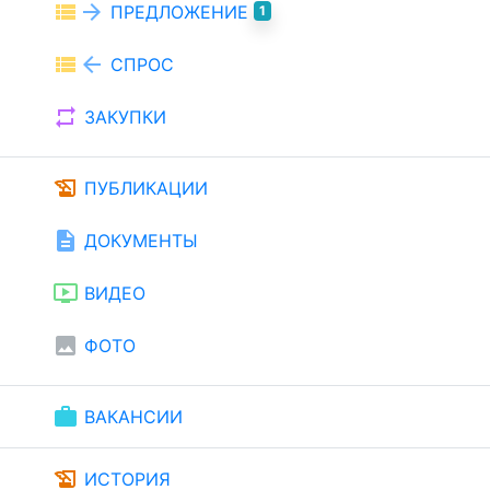
view_list
arrow_forward
ПРЕДЛОЖЕНИЕ
1
view_list
arrow_back
СПРОС
repeat
ЗАКУПКИ
history_edu
ПУБЛИКАЦИИ
description
ДОКУМЕНТЫ
ondemand_video
ВИДЕО
image
ФОТО
work
ВАКАНСИИ
history_edu
ИСТОРИЯ