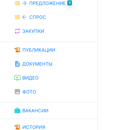
view_list
arrow_forward
ПРЕДЛОЖЕНИЕ
1
view_list
arrow_back
СПРОС
repeat
ЗАКУПКИ
history_edu
ПУБЛИКАЦИИ
description
ДОКУМЕНТЫ
ondemand_video
ВИДЕО
image
ФОТО
work
ВАКАНСИИ
history_edu
ИСТОРИЯ