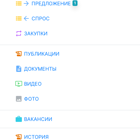
view_list
arrow_forward
ПРЕДЛОЖЕНИЕ
1
view_list
arrow_back
СПРОС
repeat
ЗАКУПКИ
history_edu
ПУБЛИКАЦИИ
description
ДОКУМЕНТЫ
ondemand_video
ВИДЕО
image
ФОТО
work
ВАКАНСИИ
history_edu
ИСТОРИЯ