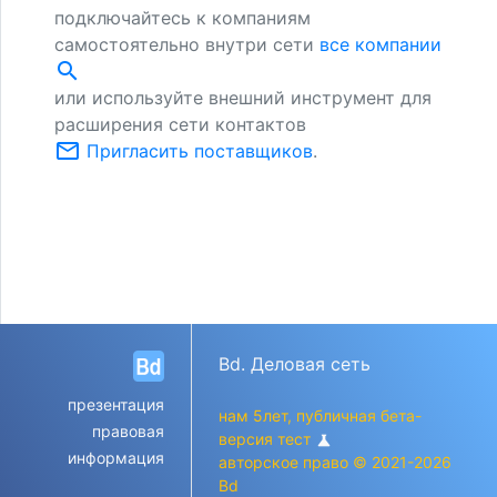
подключайтесь к компаниям
самостоятельно внутри сети
все компании
search
или используйте внешний инструмент для
расширения сети контактов
mail_outline
Пригласить поставщиков
.
Bd. Деловая сеть
презентация
нам 5лет, публичная бета-
правовая
версия тест
science
информация
авторское право © 2021-2026
Bd