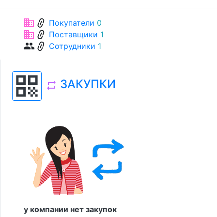
link
business
Покупатели
0
link
business
Поставщики
1
link
group
Сотрудники
1
qr_code
ЗАКУПКИ
repeat
у компании нет закупок