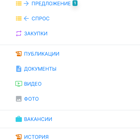
view_list
arrow_forward
ПРЕДЛОЖЕНИЕ
1
view_list
arrow_back
СПРОС
repeat
ЗАКУПКИ
history_edu
ПУБЛИКАЦИИ
description
ДОКУМЕНТЫ
ondemand_video
ВИДЕО
image
ФОТО
work
ВАКАНСИИ
history_edu
ИСТОРИЯ