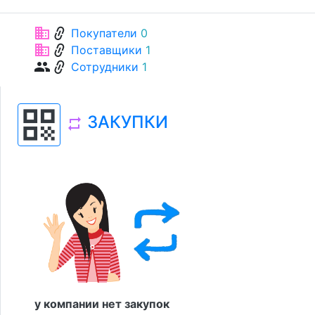
link
business
Покупатели
0
link
business
Поставщики
1
link
group
Сотрудники
1
qr_code
ЗАКУПКИ
repeat
у компании нет закупок