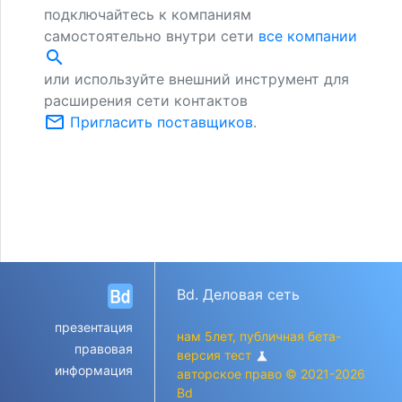
подключайтесь к компаниям
самостоятельно внутри сети
все компании
search
или используйте внешний инструмент для
расширения сети контактов
mail_outline
Пригласить поставщиков
.
Bd. Деловая сеть
презентация
нам 5лет, публичная бета-
правовая
версия тест
science
информация
авторское право © 2021-2026
Bd