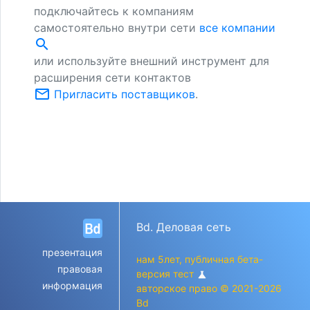
подключайтесь к компаниям
самостоятельно внутри сети
все компании
search
или используйте внешний инструмент для
расширения сети контактов
mail_outline
Пригласить поставщиков
.
Bd. Деловая сеть
презентация
нам 5лет, публичная бета-
правовая
версия тест
science
информация
авторское право © 2021-2026
Bd