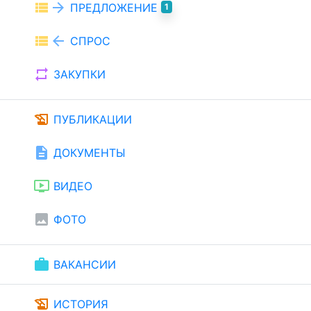
view_list
arrow_forward
ПРЕДЛОЖЕНИЕ
1
view_list
arrow_back
СПРОС
repeat
ЗАКУПКИ
history_edu
ПУБЛИКАЦИИ
description
ДОКУМЕНТЫ
ondemand_video
ВИДЕО
image
ФОТО
work
ВАКАНСИИ
history_edu
ИСТОРИЯ