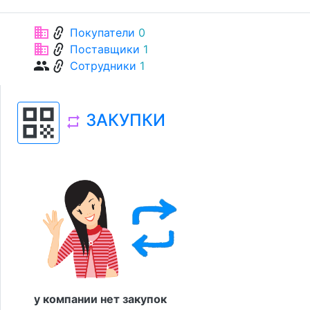
link
business
Покупатели
0
link
business
Поставщики
1
link
group
Сотрудники
1
qr_code
ЗАКУПКИ
repeat
у компании нет закупок