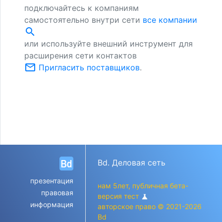
подключайтесь к компаниям
самостоятельно внутри сети
все компании
search
или используйте внешний инструмент для
расширения сети контактов
mail_outline
Пригласить поставщиков
.
Bd. Деловая сеть
презентация
нам 5лет, публичная бета-
правовая
версия тест
science
информация
авторское право © 2021-2026
Bd