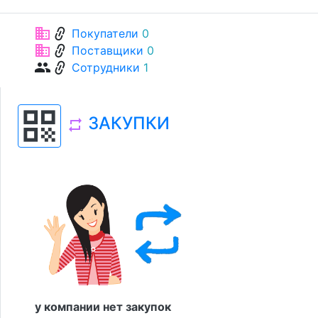
link
business
Покупатели
0
link
business
Поставщики
0
link
group
Сотрудники
1
qr_code
ЗАКУПКИ
repeat
у компании нет закупок