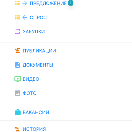
view_list
arrow_forward
ПРЕДЛОЖЕНИЕ
1
view_list
arrow_back
СПРОС
repeat
ЗАКУПКИ
history_edu
ПУБЛИКАЦИИ
description
ДОКУМЕНТЫ
ondemand_video
ВИДЕО
image
ФОТО
work
ВАКАНСИИ
history_edu
ИСТОРИЯ