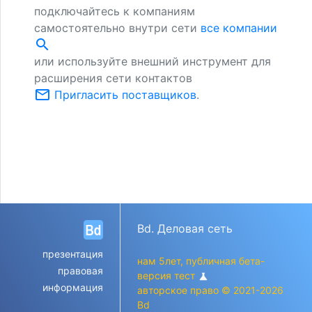
подключайтесь к компаниям
самостоятельно внутри сети
все компании
search
или используйте внешний инструмент для
расширения сети контактов
mail_outline
Пригласить поставщиков
.
Bd. Деловая сеть
презентация
нам 5лет, публичная бета-
правовая
версия тест
science
информация
авторское право © 2021-2026
Bd