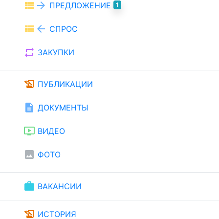
view_list
arrow_forward
ПРЕДЛОЖЕНИЕ
1
view_list
arrow_back
СПРОС
repeat
ЗАКУПКИ
history_edu
ПУБЛИКАЦИИ
description
ДОКУМЕНТЫ
ondemand_video
ВИДЕО
image
ФОТО
work
ВАКАНСИИ
history_edu
ИСТОРИЯ