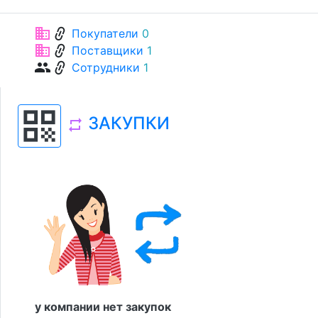
link
business
Покупатели
0
link
business
Поставщики
1
link
group
Сотрудники
1
qr_code
ЗАКУПКИ
repeat
у компании нет закупок