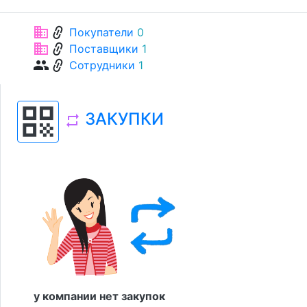
link
business
Покупатели
0
link
business
Поставщики
1
link
group
Сотрудники
1
qr_code
ЗАКУПКИ
repeat
у компании нет закупок