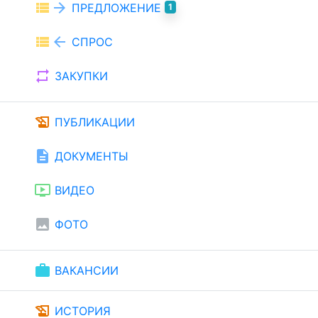
view_list
arrow_forward
ПРЕДЛОЖЕНИЕ
1
view_list
arrow_back
СПРОС
repeat
ЗАКУПКИ
history_edu
ПУБЛИКАЦИИ
description
ДОКУМЕНТЫ
ondemand_video
ВИДЕО
image
ФОТО
work
ВАКАНСИИ
history_edu
ИСТОРИЯ