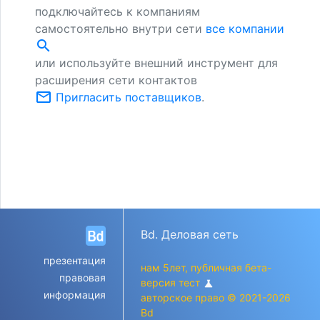
подключайтесь к компаниям
самостоятельно внутри сети
все компании
search
или используйте внешний инструмент для
расширения сети контактов
mail_outline
Пригласить поставщиков
.
Bd. Деловая сеть
презентация
нам 5лет, публичная бета-
правовая
версия тест
science
информация
авторское право © 2021-2026
Bd